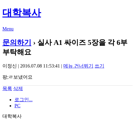
대학복사
Menu
문의하기
› 실사 A1 싸이즈 5장을 각 6부
부탁해요
이정신 | 2016.07.08 11:53:41 |
메뉴 건너뛰기
쓰기
팡;ㄹ보냈어요
목록
삭제
로그인...
PC
대학복사